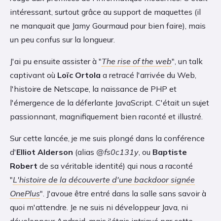
intéressant, surtout grâce au support de maquettes (il
ne manquait que Jamy Gourmaud pour bien faire), mais
un peu confus sur la longueur.
J'ai pu ensuite assister à "
The rise of the web
", un talk
captivant où
Loïc Ortola
a retracé l'arrivée du Web,
l'histoire de Netscape, la naissance de PHP et
l'émergence de la déferlante JavaScript. C'était un sujet
passionnant, magnifiquement bien raconté et illustré.
Sur cette lancée, je me suis plongé dans la conférence
d'
Elliot Alderson
(alias
@fs0c131y
, ou
Baptiste
Robert
de sa véritable identité) qui nous a raconté
"
L'histoire de la découverte d'une backdoor signée
OnePlus
". J'avoue être entré dans la salle sans savoir à
quoi m'attendre. Je ne suis ni développeur Java, ni
développeur Android, mais j'étais intrigué par cette