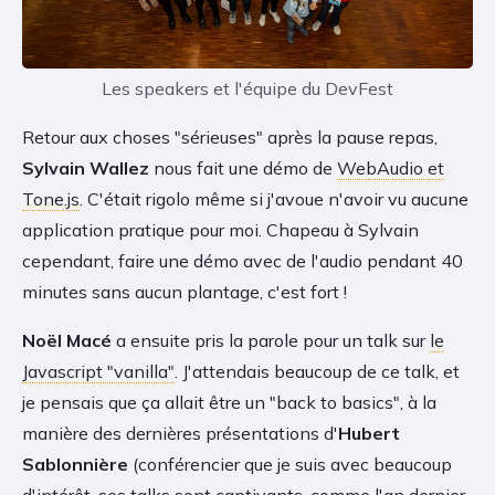
Les speakers et l'équipe du DevFest
Retour aux choses "sérieuses" après la pause repas,
Sylvain Wallez
nous fait une démo de
WebAudio et
Tone.js
. C'était rigolo même si j'avoue n'avoir vu aucune
application pratique pour moi. Chapeau à Sylvain
cependant, faire une démo avec de l'audio pendant 40
minutes sans aucun plantage, c'est fort !
Noël Macé
a ensuite pris la parole pour un talk sur
le
Javascript "vanilla"
. J'attendais beaucoup de ce talk, et
je pensais que ça allait être un "back to basics", à la
manière des dernières présentations d'
Hubert
Sablonnière
(conférencier que je suis avec beaucoup
d'intérêt, ses talks sont captivants, comme l'an dernier