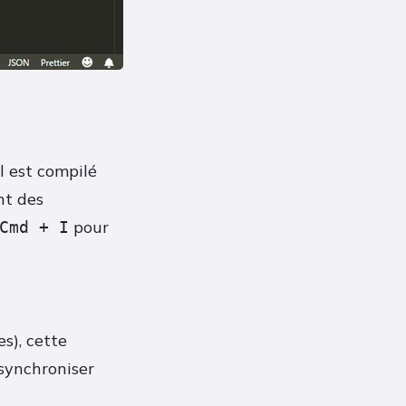
l est compilé
nt des
pour
Cmd + I
s), cette
 synchroniser