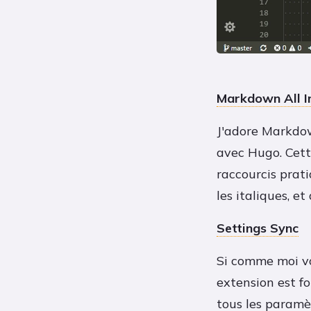
Markdown All I
J'adore Markdown
avec Hugo. Cett
raccourcis pra
les italiques, et
Settings Sync
Si comme moi vou
extension est fo
tous les paramèt