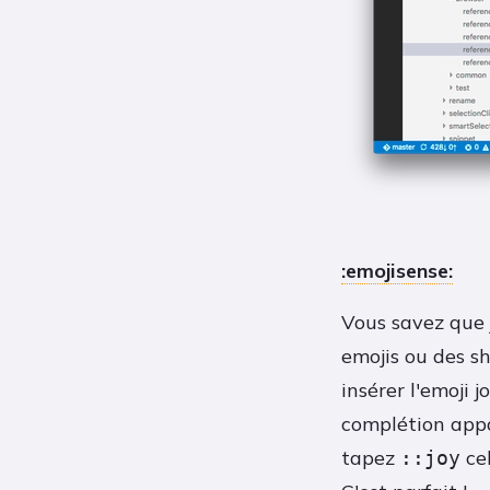
:emojisense:
Vous savez que
emojis ou des sh
insérer l'emoji 
complétion appa
tapez
ce
::joy