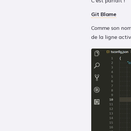
C'est parfait !
Git Blame
Comme son nom l
de la ligne acti