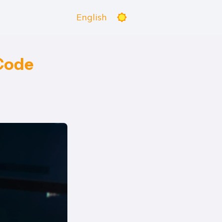
English
 Code