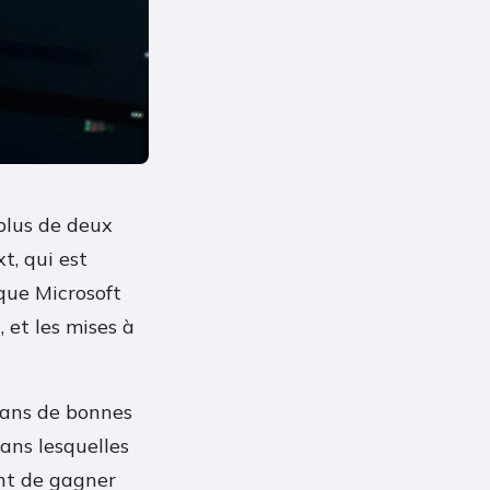
plus de deux
t, qui est
que Microsoft
, et les mises à
 sans de bonnes
sans lesquelles
ent de gagner